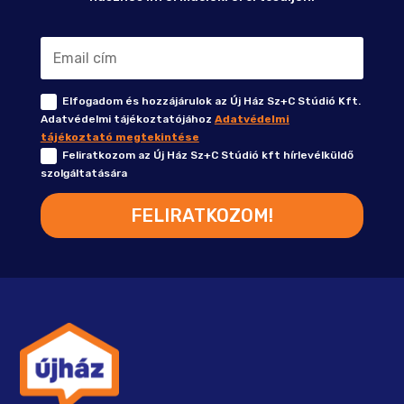
Elfogadom és hozzájárulok az Új Ház Sz+C Stúdió Kft.
Adatvédelmi tájékoztatójához
Adatvédelmi
tájékoztató megtekintése
Feliratkozom az Új Ház Sz+C Stúdió kft hírlevélküldő
szolgáltatására
FELIRATKOZOM!