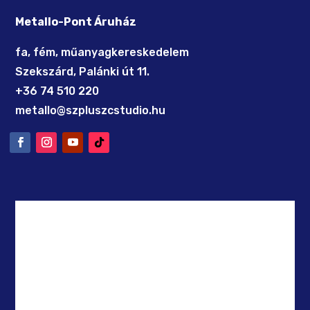
Metallo-Pont Áruház
fa, fém, műanyagkereskedelem
Szekszárd, Palánki út 11.
+36 74 510 220
metallo@szpluszcstudio.hu