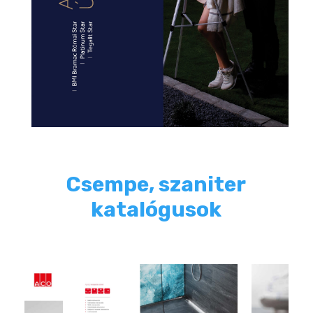
Csempe, szaniter
katalógusok