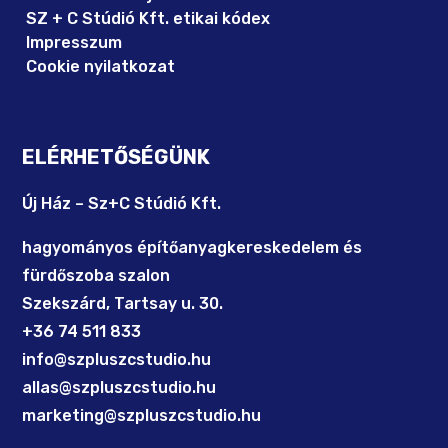
SZ + C Stúdió Kft. etikai kódex
Impresszum
Cookie nyilatkozat
ELÉRHETŐSÉGÜNK
Új Ház – Sz+C Stúdió Kft.
hagyományos építőanyagkereskedelem és
fürdőszoba szalon
Szekszárd, Tartsay u. 30.
+36 74 511 833
info@szpluszcstudio.hu
allas@szpluszcstudio.hu
marketing@szpluszcstudio.hu