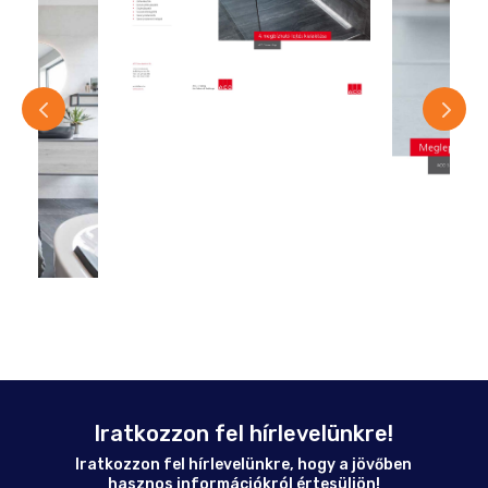
Iratkozzon fel hírlevelünkre!
Iratkozzon fel hírlevelünkre, hogy a jövőben
hasznos információkról értesüljön!