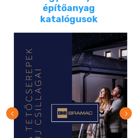
építőanyag
katalógusok