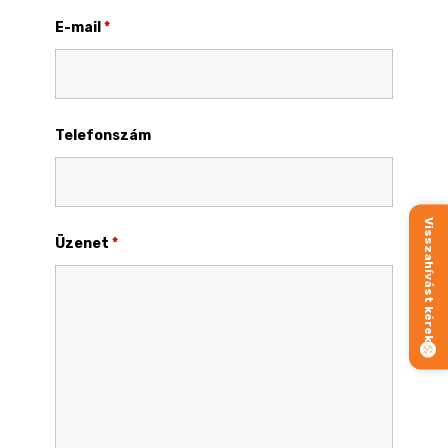
E-mail
*
Telefonszám
Visszahívást kérek
Üzenet
*