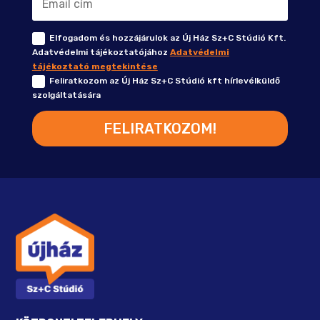
Elfogadom és hozzájárulok az Új Ház Sz+C Stúdió Kft.
Adatvédelmi tájékoztatójához
Adatvédelmi
tájékoztató megtekintése
Feliratkozom az Új Ház Sz+C Stúdió kft hírlevélküldő
szolgáltatására
FELIRATKOZOM!