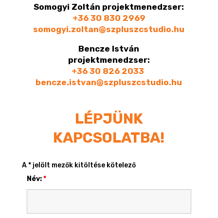
Somogyi Zoltán projektmenedzser:
+36 30 830 2969
somogyi.zoltan@szpluszcstudio.hu
Bencze István
projektmenedzser:
+36 30 826 2033
bencze.istvan@szpluszcstudio.hu
LÉPJÜNK
KAPCSOLATBA!
A * jelölt mezők kitöltése kötelező
Név:
*