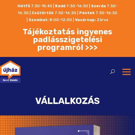
Hétfő
7:30-15:45 |
Kedd
7:30-16:30 |
Szerda
7:30-
16:30 |
Csütörtök
7:30-16:30 |
Péntek
7:30-16:30
|
Szombat:
8:00-12:00
|
Vasárnap:
Zárva
Tájékoztatás ingyenes
padlásszigetelési
programról >>>
VÁLLALKOZÁS