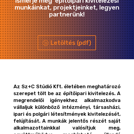
Ismerje meg építőipari kivitelezési
munkáinkat, projektjeinket, legyen
partnerünk!
Letöltés (pdf)
Az Sz+C Stúdió Kft. életében meghatározó
szerepet tölt be az építőipari kivitelezés. A
megrendelői igényekhez alkalmazkodva
vállaljuk különböző intézményi, társasházi,
ipari és polgári létesítmények kivitelezését,
felújítását. A munkák jelentős részét saját
alkalmazottainkkal valósítjuk meg,