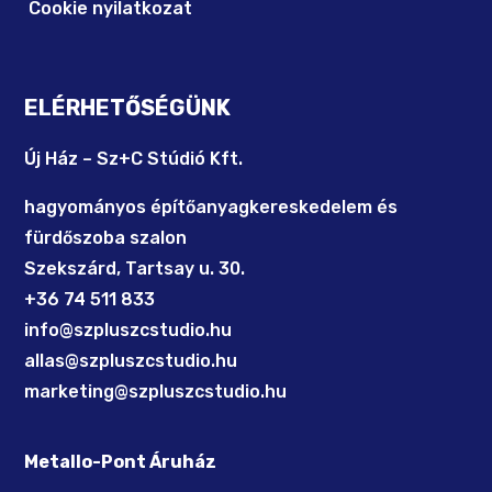
Cookie nyilatkozat
ELÉRHETŐSÉGÜNK
Új Ház – Sz+C Stúdió Kft.
hagyományos építőanyagkereskedelem és
fürdőszoba szalon
Szekszárd, Tartsay u. 30.
+36 74 511 833
info@szpluszcstudio.hu
allas@szpluszcstudio.hu
marketing@szpluszcstudio.hu
Metallo-Pont Áruház