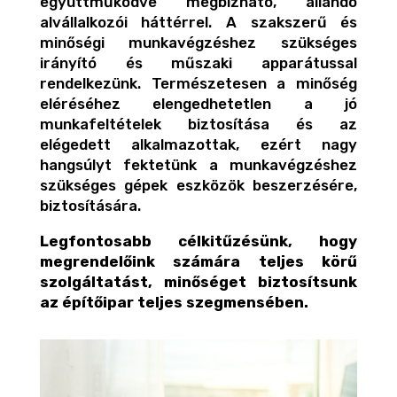
együttműködve megbízható, állandó
alvállalkozói háttérrel. A szakszerű és
minőségi munkavégzéshez szükséges
irányító és műszaki apparátussal
rendelkezünk. Természetesen a minőség
eléréséhez elengedhetetlen a jó
munkafeltételek biztosítása és az
elégedett alkalmazottak, ezért nagy
hangsúlyt fektetünk a munkavégzéshez
szükséges gépek eszközök beszerzésére,
biztosítására.
Legfontosabb célkitűzésünk, hogy
megrendelőink számára teljes körű
szolgáltatást, minőséget biztosítsunk
az építőipar teljes szegmensében.