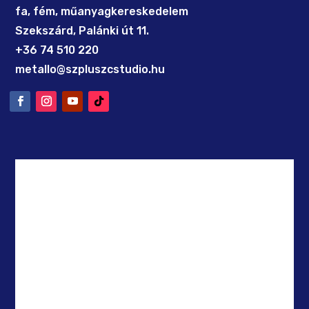
fa, fém, műanyagkereskedelem
Szekszárd, Palánki út 11.
+36 74 510 220
metallo@szpluszcstudio.hu