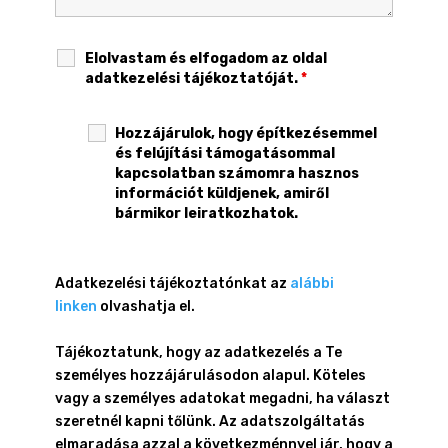
Elolvastam és elfogadom az oldal
adatkezelési tájékoztatóját.
*
Hozzájárulok, hogy építkezésemmel
és felújítási támogatásommal
kapcsolatban számomra hasznos
információt küldjenek, amiről
bármikor leiratkozhatok.
Adatkezelési tájékoztatónkat az
alábbi
linken
olvashatja el.
Tájékoztatunk, hogy az adatkezelés a Te
személyes hozzájárulásodon alapul. Köteles
vagy a személyes adatokat megadni, ha választ
szeretnél kapni tőlünk. Az adatszolgáltatás
elmaradása azzal a következménnyel jár, hogy a