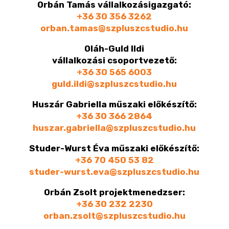
Orbán Tamás vállalkozásigazgató:
+36 30 356 3262
orban.tamas@szpluszcstudio.hu
Oláh-Guld Ildi
vállalkozási csoportvezető:
+36 30 565 6003
guld.ildi@szpluszcstudio.hu
Huszár Gabriella műszaki előkészítő:
+36 30 366 2864
huszar.gabriella@szpluszcstudio.hu
Studer-Wurst Éva műszaki előkészítő:
+36 70 450 53 82
studer-wurst.eva@szpluszcstudio.hu
Orbán Zsolt projektmenedzser:
+36 30 232 2230
orban.zsolt@szpluszcstudio.hu