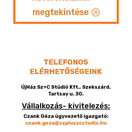
megtekintése
TELEFONOS
ELÉRHETŐSÉGEINK
ÚjHáz Sz+C Stúdió Kft., Szekszárd,
Tartsay u. 30.
Vállalkozás- kivitelezés:
Czank Géza ügyvezető igazgató:
czank.geza@szpluszcstudio.hu