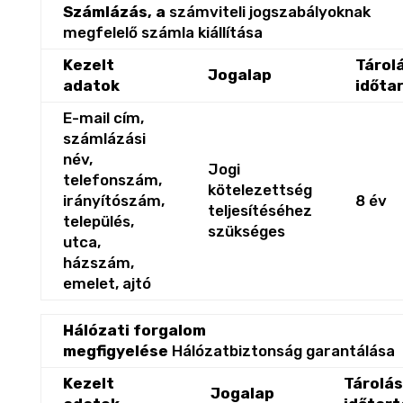
Számlázás, a
számviteli jogszabályoknak
megfelelő számla kiállítása
Kezelt
Tárol
Jogalap
adatok
időta
E-mail cím,
számlázási
név,
Jogi
telefonszám,
kötelezettség
irányítószám,
8 év
teljesítéséhez
település,
szükséges
utca,
házszám,
emelet, ajtó
Hálózati forgalom
megfigyelése
Hálózatbiztonság garantálása
Kezelt
Tárolás
Jogalap