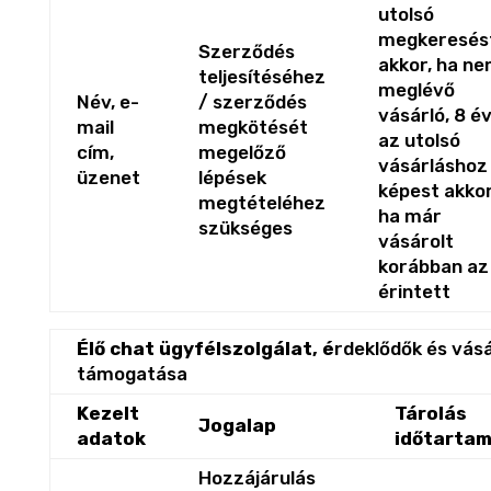
utolsó
megkeresés
Szerződés
akkor, ha n
teljesítéséhez
meglévő
Név, e-
/ szerződés
vásárló, 8 é
mail
megkötését
az utolsó
cím,
megelőző
vásárláshoz
üzenet
lépések
képest akkor
megtételéhez
ha már
szükséges
vásárolt
korábban az
érintett
Élő chat ügyfélszolgálat, é
rdeklődők és vás
támogatása
Kezelt
Tárolás
Jogalap
adatok
időtarta
Hozzájárulás