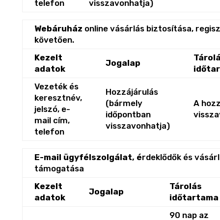
telefon
visszavonhatja)
Webáruház
online vásárlás biztosítása, regis
követően.
Kezelt
Tárol
Jogalap
adatok
időta
Vezeték és
Hozzájárulás
keresztnév,
(bármely
A hozz
jelszó, e-
időpontban
vissza
mail cím,
visszavonhatja)
telefon
E-mail ügyfélszolgálat, é
rdeklődők és vásár
támogatása
Kezelt
Tárolás
Jogalap
adatok
időtartama
90 nap az