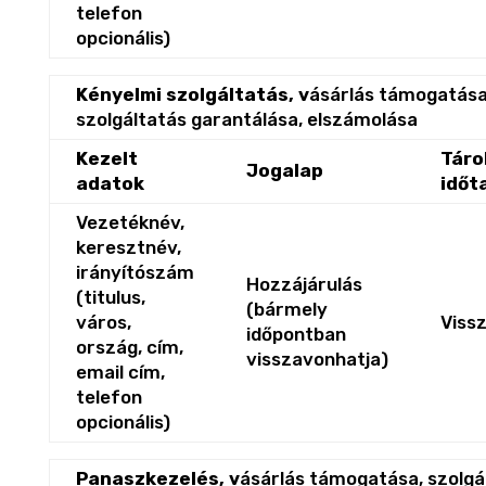
telefon
opcionális)
Kényelmi szolgáltatás, v
ásárlás támogatása
szolgáltatás garantálása, elszámolása
Kezelt
Táro
Jogalap
adatok
időt
Vezetéknév,
keresztnév,
irányítószám
Hozzájárulás
(titulus,
(bármely
város,
Viss
időpontban
ország, cím,
visszavonhatja)
email cím,
telefon
opcionális)
Panaszkezelés, v
ásárlás támogatása, szolgá