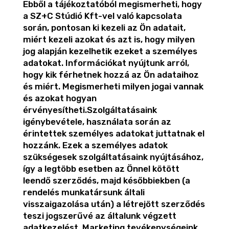
Ebből a tájékoztatóból megismerheti, hogy
a SZ+C Stúdió Kft-vel való kapcsolata
során, pontosan ki kezeli az Ön adatait,
miért kezeli azokat és azt is, hogy milyen
jog alapján kezelhetik ezeket a személyes
adatokat. Információkat nyújtunk arról,
hogy kik férhetnek hozzá az Ön adataihoz
és miért. Megismerheti milyen jogai vannak
és azokat hogyan
érvényesítheti.Szolgáltatásaink
igénybevétele, használata során az
érintettek személyes adatokat juttatnak el
hozzánk. Ezek a személyes adatok
szükségesek szolgáltatásaink nyújtásához,
így a legtöbb esetben az Önnel kötött
leendő szerződés, majd későbbiekben (a
rendelés munkatársunk általi
visszaigazolása után) a létrejött szerződés
teszi jogszerűvé az általunk végzett
adatkezelést. Marketing tevékenységeink