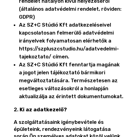
rendelet hatályon kívül helyezéséről
(általános adatvédelmi rendelet, röviden:
GDPR)
Az SZ+C Stúdió Kft adatkezeléseivel
kapcsolatosan felmerülő adatvédelmi
irányelvek folyamatosan elérhetők a
https://szpluszcstudio.hu/adatvedelmi-
tajekoztato/ címen.
Az SZ+C Stúdió Kft fenntartja magának
a jogot jelen tájékoztató bármikori
megváltoztatására. Természetesen az
esetleges változásokról a honlapján
aktualizálja az érintett dokumentumokat.
Ki az adatkezelő?
A szolgáltatásaink igénybevétele és
épületeink, rendezvényeink látogatása
során Ön személyes adatokat közöl velünk.