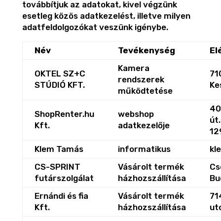
továbbítjuk az adatokat, kivel végzünk
esetleg közös adatkezelést, illetve milyen
adatfeldolgozókat veszünk igénybe.
Név
Tevékenység
El
Kamera
OKTEL SZ+C
71
rendszerek
STÚDIÓ KFT.
Ke
működtetése
40
ShopRenter.hu
webshop
út.
Kft.
adatkezelője
12
Klem Tamás
informatikus
kl
CS-SPRINT
Vásárolt termék
Cs
futárszolgálat
házhozszállítása
Bu
Ernándi és fia
Vásárolt termék
71
Kft.
házhozszállítása
ut