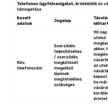
Telefonos ügyfélszolgálat, é
rdeklődők és v
támogatása
Kezelt
Tárolá
Jogalap
adatok
időtar
90 nap
utolsó
megker
Szerződés
akkor,
teljesítéséhez
meglév
/ szerződés
vásárló
Név,
megkötését
az utol
telefonszám
megelőző
vásárl
lépések
képest 
megtételéhez
ha már
szükséges
vásáro
korább
érintet