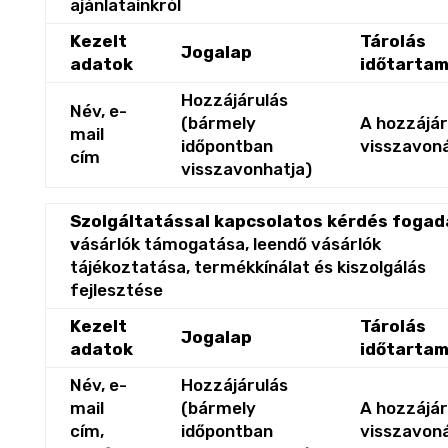
ajánlatainkról
Kezelt
Tárolás
Jogalap
adatok
időtarta
Hozzájárulás
Név, e-
(bármely
A hozzájár
mail
időpontban
visszavon
cím
visszavonhatja)
Szolgáltatással kapcsolatos kérdés fogad
v
ásárlók támogatása, leendő vásárlók
tájékoztatása, termékkínálat és kiszolgálás
fejlesztése
Kezelt
Tárolás
Jogalap
adatok
időtarta
Név, e-
Hozzájárulás
mail
(bármely
A hozzájár
cím,
időpontban
visszavon