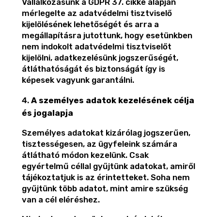
Vállalkozásunk a GDPR 37. cikke alapján
mérlegelte az adatvédelmi tisztviselő
kijelölésének lehetőségét és arra a
megállapításra jutottunk, hogy esetünkben
nem indokolt adatvédelmi tisztviselőt
kijelölni, adatkezelésünk jogszerűségét,
átláthatóságát és biztonságát így is
képesek vagyunk garantálni.
A személyes adatok kezelésének célja
és jogalapja
Személyes adatokat kizárólag jogszerűen,
tisztességesen, az ügyfeleink számára
átlátható módon kezelünk. Csak
egyértelmű céllal gyűjtünk adatokat, amiről
tájékoztatjuk is az érintetteket. Soha nem
gyűjtünk több adatot, mint amire szükség
van a cél eléréshez.