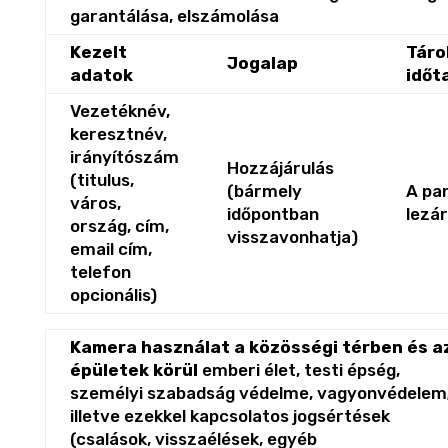
garantálása, elszámolása
Kezelt
Táro
Jogalap
adatok
időt
Vezetéknév,
keresztnév,
irányítószám
Hozzájárulás
(titulus,
(bármely
A pa
város,
időpontban
lezá
ország, cím,
visszavonhatja)
email cím,
telefon
opcionális)
Kamera használat a közösségi térben és a
épületek körül
emberi élet, testi épség,
személyi szabadság védelme, vagyonvédelem
illetve ezekkel kapcsolatos jogsértések
(csalások, visszaélések, egyéb