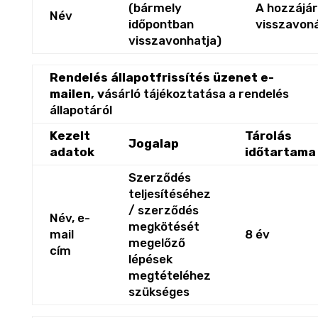
(bármely
A hozzájár
Név
időpontban
visszavon
visszavonhatja)
Rendelés állapotfrissítés üzenet e-
mailen, v
ásárló tájékoztatása a rendelés
állapotáról
Kezelt
Tárolás
Jogalap
adatok
időtartama
Szerződés
teljesítéséhez
/ szerződés
Név, e-
megkötését
mail
8 év
megelőző
cím
lépések
megtételéhez
szükséges