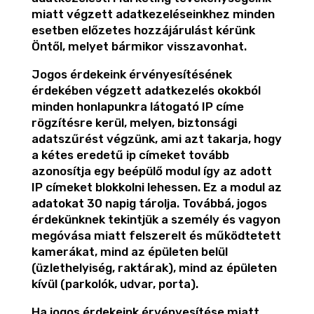
miatt végzett adatkezeléseinkhez minden
esetben előzetes hozzájárulást kérünk
Öntől, melyet bármikor visszavonhat.
Jogos érdekeink érvényesítésének
érdekében végzett adatkezelés okokból
minden honlapunkra látogató IP címe
rögzítésre kerül, melyen, biztonsági
adatszűrést végzünk, ami azt takarja, hogy
a kétes eredetű ip címeket tovább
azonosítja egy beépülő modul így az adott
IP címeket blokkolni lehessen. Ez a modul az
adatokat 30 napig tárolja. Továbbá, jogos
érdekünknek tekintjük a személy és vagyon
megóvása miatt felszerelt és működtetett
kamerákat, mind az épületen belül
(üzlethelyiség, raktárak), mind az épületen
kívül (parkolók, udvar, porta).
Ha jogos érdekeink érvényesítése miatt