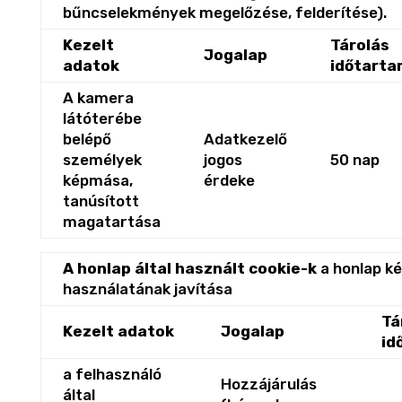
bűncselekmények megelőzése, felderítése).
Kezelt
Tárolás
Jogalap
adatok
időtarta
A kamera
látóterébe
belépő
Adatkezelő
személyek
jogos
50 nap
képmása,
érdeke
tanúsított
magatartása
A honlap által használt cookie-k
a honlap k
használatának javítása
Tá
Kezelt adatok
Jogalap
id
a felhasználó
Hozzájárulás
által