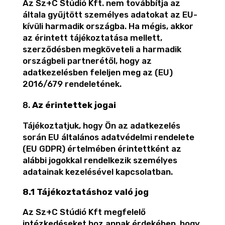
Az Sz+C Stúdió Kft. nem továbbítja az
általa gyűjtött személyes adatokat az EU-
kívüli harmadik országba. Ha mégis, akkor
az érintett tájékoztatása mellett,
szerződésben megköveteli a harmadik
országbeli partnerétől, hogy az
adatkezelésben feleljen meg az (EU)
2016/679 rendeletének.
Az érintettek jogai
Tájékoztatjuk, hogy Ön az adatkezelés
során EU általános adatvédelmi rendelete
(EU GDPR) értelmében érintettként az
alábbi jogokkal rendelkezik személyes
adatainak kezelésével kapcsolatban.
8.1 Tájékoztatáshoz való jog
Az Sz+C Stúdió Kft megfelelő
intézkedéseket hoz annak érdekében, hogy