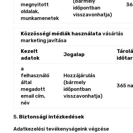
(bármely
megnyitott
36
időpontban
oldalak,
visszavonhatja)
munkamenetek
Közzösségi médiák használata
vásárlás
marketing javítása
Kezelt
Tárol
Jogalap
adatok
időta
a
felhasználó
Hozzájárulás
által
(bármely
365 n
megadott
időpontban
email cím,
visszavonhatja)
név
Biztonsági intézkedések
Adatkezelési tevékenységeink végzése