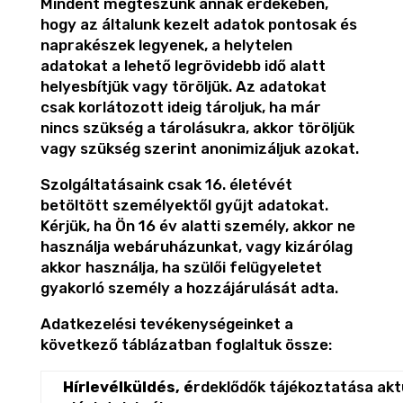
Mindent megteszünk annak érdekében,
hogy az általunk kezelt adatok pontosak és
naprakészek legyenek, a helytelen
adatokat a lehető legrövidebb idő alatt
helyesbítjük vagy töröljük. Az adatokat
csak korlátozott ideig tároljuk, ha már
nincs szükség a tárolásukra, akkor töröljük
vagy szükség szerint anonimizáljuk azokat.
Szolgáltatásaink csak 16. életévét
betöltött személyektől gyűjt adatokat.
Kérjük, ha Ön 16 év alatti személy, akkor ne
használja webáruházunkat, vagy kizárólag
akkor használja, ha szülői felügyeletet
gyakorló személy a hozzájárulását adta.
Adatkezelési tevékenységeinket a
következő táblázatban foglaltuk össze:
Hírlevélküldés, é
rdeklődők tájékoztatása akt