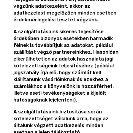
végzünk adatkezelést, akkor az
adatkezelést megelőzően minden esetben
érdekmérlegelési tesztet végzünk.
A szolgáltatásaink sikeres teljesítése
érdekében bizonyos esetekben harmadik
félnek is továbbítjuk az adatokat, például
szállítást végző partnereinkhez. Hasonlóan
elkerülhetetlen az adatok használata jogi
kötelezettségeink teljesítéséhez (például
jogszabály írja elő, hogy számlát kell
kiállítanunk vásárlóinknak és ezekhez a
számlákhoz a könyvelőnk is hozzáférhet,
illetve eseti tevékenységeket a kijelölt
hatóságoknak lejelenteni).
A szolgáltatásaink biztosítása során
kötelezettséget vállalunk arra, hogy az
általunk végzett adatkezelés minden
esetben a jelen tájékoztató