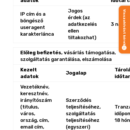
adatok
időtar
Jogos
Visszahívást kérek
IP cím és a
érdek (az
böngésző
adatkezelés
3 nap
useragent
ellen
karakterlánca
tiltakozhat)
Előleg befizetés, v
ásárlás támogatása,
szolgáltatás garantálása, elszámolása
Kezelt
Tárol
Jogalap
adatok
időta
Vezetéknév,
keresztnév,
irányítószám
Szerződés
(titulus,
teljesítéséhez,
Tranz
város,
szolgáltatás
időpon
ország, cím,
teljesítéséhez
18 hó
email cím,
(egyszeri)