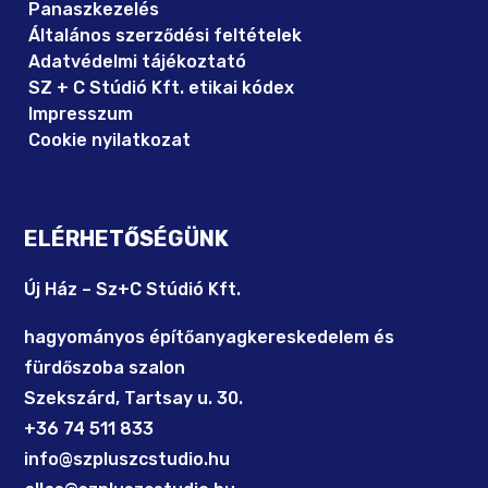
Panaszkezelés
Általános szerződési feltételek
Adatvédelmi tájékoztató
SZ + C Stúdió Kft. etikai kódex
Impresszum
Cookie nyilatkozat
ELÉRHETŐSÉGÜNK
Új Ház – Sz+C Stúdió Kft.
hagyományos építőanyagkereskedelem és
fürdőszoba szalon
Szekszárd, Tartsay u. 30.
+36 74 511 833
info@szpluszcstudio.hu