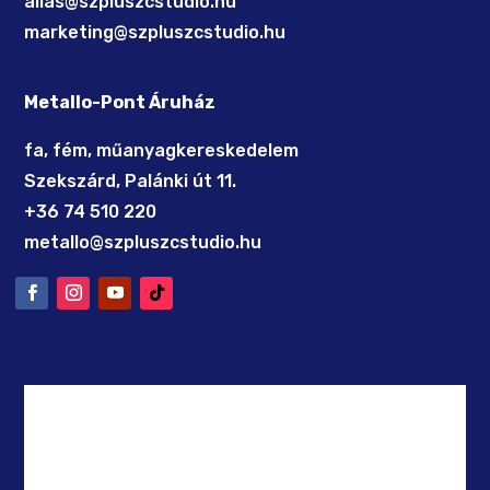
allas@szpluszcstudio.hu
marketing@szpluszcstudio.hu
Metallo-Pont Áruház
fa, fém, műanyagkereskedelem
Szekszárd, Palánki út 11.
+36 74 510 220
metallo@szpluszcstudio.hu