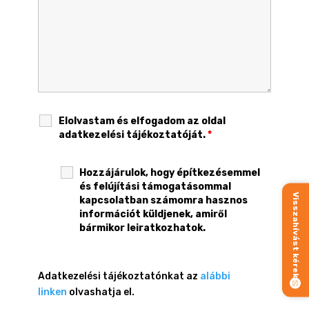
Elolvastam és elfogadom az oldal
adatkezelési tájékoztatóját.
*
Hozzájárulok, hogy építkezésemmel
és felújítási támogatásommal
Visszahívást kérek
kapcsolatban számomra hasznos
információt küldjenek, amiről
bármikor leiratkozhatok.
Adatkezelési tájékoztatónkat az
alábbi
linken
olvashatja el.