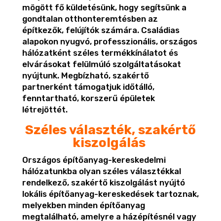
mögött fő küldetésünk, hogy segítsünk a
gondtalan otthonteremtésben az
építkezők, felújítók számára. Családias
alapokon nyugvó, professzionális, országos
hálózatként széles termékkínálatot és
elvárásokat felülmúló szolgáltatásokat
nyújtunk. Megbízható, szakértő
partnerként támogatjuk időtálló,
fenntartható, korszerű épületek
létrejöttét.
Széles választék, szakértő
kiszolgálás
Országos építőanyag-kereskedelmi
hálózatunkba olyan széles választékkal
rendelkező, szakértő kiszolgálást nyújtó
lokális építőanyag-kereskedések tartoznak,
melyekben minden építőanyag
megtalálható, amelyre a házépítésnél vagy