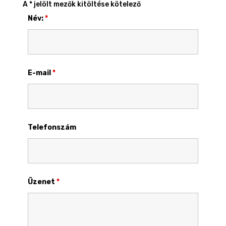
A * jelölt mezők kitöltése kötelező
Név:
*
E-mail
*
Telefonszám
Üzenet
*