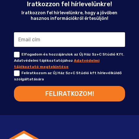
Iratkozzon fel hírlevelünkre!
Iratkozzon fel hírlevelünkre, hogy a jövőben
hasznos információkról értesüljön!
Elfogadom és hozzájárulok az Új Ház Sz+C Stúdió Kft.
Adatvédelmi tájékoztatójához
Adatvédelmi
tájékoztató megtekintése
Feliratkozom az Új Ház Sz+C Stúdió kft hírlevélküldő
szolgáltatására
FELIRATKOZOM!