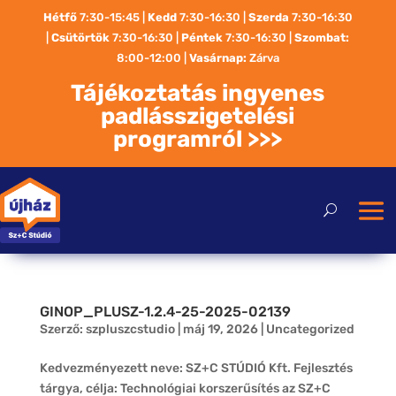
Hétfő
7:30-15:45 |
Kedd
7:30-16:30 |
Szerda
7:30-16:30
|
Csütörtök
7:30-16:30 |
Péntek
7:30-16:30 |
Szombat:
8:00-12:00
|
Vasárnap:
Zárva
Tájékoztatás ingyenes
padlásszigetelési
programról >>>
GINOP_PLUSZ-1.2.4-25-2025-02139
Szerző:
szpluszcstudio
|
máj 19, 2026
|
Uncategorized
Kedvezményezett neve: SZ+C STÚDIÓ Kft. Fejlesztés
tárgya, célja: Technológiai korszerűsítés az SZ+C