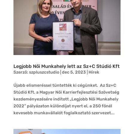
Legjobb Női Munkahely lett az Sz+C Stúdió Kft
Szerző:
szpluszcstudio
|
dec 5, 2023
|
Hírek
Újabb elismeréssel tüntették ki cégünket. Az Sz+C
Stúdió Kft. a Magyar Női Karrierfejlesztési Szövetség
kezdeményezésére indított „Legjobb Női Munkahely
2022” pályázaton különdíjat nyert el, a 250 főnél
kevesebb munkavállalót foglalkoztató szervezet...