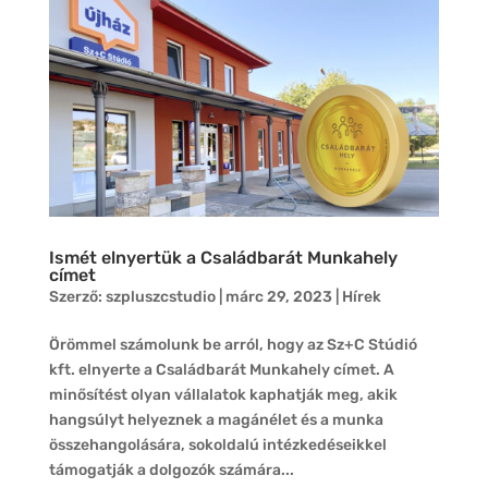
Ismét elnyertük a Családbarát Munkahely
címet
Szerző:
szpluszcstudio
|
márc 29, 2023
|
Hírek
Örömmel számolunk be arról, hogy az Sz+C Stúdió
kft. elnyerte a Családbarát Munkahely címet. A
minősítést olyan vállalatok kaphatják meg, akik
hangsúlyt helyeznek a magánélet és a munka
összehangolására, sokoldalú intézkedéseikkel
támogatják a dolgozók számára...