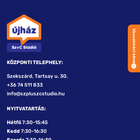
Visszahívást kérek
KÖZPONTI TELEPHELY:
Szekszárd, Tartsay u. 30.
+36 74 511 833
info@szpluszcstudio.hu
NYITVATARTÁS:
Hétfő
7:30-15:45
Kedd
7:30-16:30
Szerda
7:30-16:30