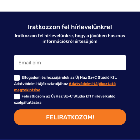
Iratkozzon fel hírlevelünkre!
Iratkozzon fel hírlevelünkre, hogy a jövőben hasznos
információkról értesüljön!
Elfogadom és hozzájárulok az Új Ház Sz+C Stúdió Kft.
Adatvédelmi tájékoztatójához
Adatvédelmi tájékoztató
megtekintése
Feliratkozom az Új Ház Sz+C Stúdió kft hírlevélküldő
szolgáltatására
FELIRATKOZOM!