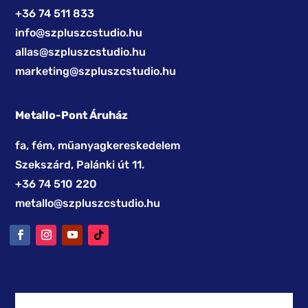
+36 74 511 833
info@szpluszcstudio.hu
allas@szpluszcstudio.hu
marketing@szpluszcstudio.hu
Metallo-Pont Áruház
fa, fém, műanyagkereskedelem
Szekszárd, Palánki út 11.
+36 74 510 220
metallo@szpluszcstudio.hu