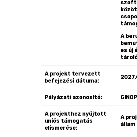
szoft
közöt
csopo
támog
A ber
bemut
es új
tároló
A projekt tervezett
2027.
befejezési dátuma:
Pályázati azonosító:
GINO
A projekthez nyújtott
A pro
uniós támogatás
állam
elismerése: