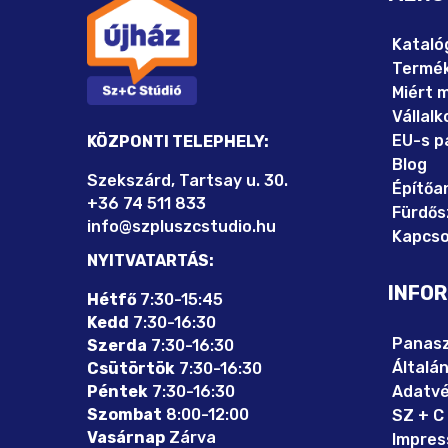
Kataló
Termé
Miért 
Vállal
EU-s p
KÖZPONTI TELEPHELY:
Blog
Szekszárd, Tartsay u. 30.
Építőa
+36 74 511 833
Fürdő
info@szpluszcstudio.hu
Kapcso
NYITVATARTÁS:
INFO
Hétfő
7:30-15:45
Kedd
7:30-16:30
Panasz
Szerda
7:30-16:30
Általá
Csütörtök
7:30-16:30
Péntek
7:30-16:30
Adatvé
Szombat
8:00-12:00
SZ + C 
Vasárnap
Zárva
Impre