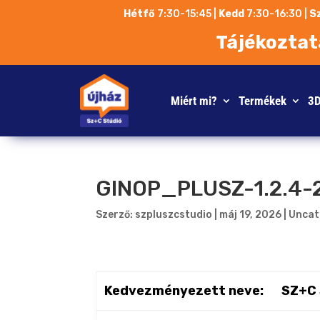
Hétfő
7:30-15:45 |
Kedd
7:30-16:30 |
S
Tájékoztat
Miért mi?
Termékek
3D
GINOP_PLUSZ-1.2.4-
Szerző:
szpluszcstudio
|
máj 19, 2026
|
Uncat
Kedvezményezett neve:
SZ+C 