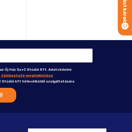
az Új Ház Sz+C Stúdió Kft. Adatvédelmi
 tájékoztató megtekintése
 Stúdió kft hírlevélküldő szolgáltatására
!