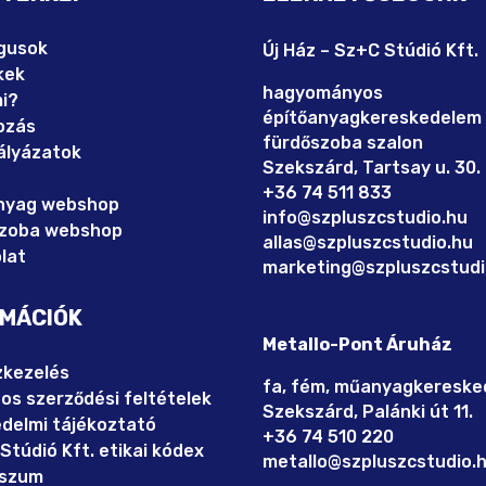
gusok
Új Ház – Sz+C Stúdió Kft.
kek
hagyományos
mi?
építőanyagkereskedelem
kozás
fürdőszoba szalon
ályázatok
Szekszárd, Tartsay u. 30.
+36 74 511 833
nyag webshop
info@szpluszcstudio.hu
szoba webshop
allas@szpluszcstudio.hu
lat
marketing@szpluszcstudi
RMÁCIÓK
Metallo-Pont Áruház
kezelés
fa, fém, műanyagkereske
nos szerződési feltételek
Szekszárd, Palánki út 11.
delmi tájékoztató
+36 74 510 220
Stúdió Kft. etikai kódex
metallo@szpluszcstudio.
sszum