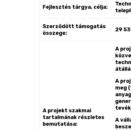
Techn
Fejlesztés tárgya, célja:
telep
Szerződött támogatás
29 53
összege:
A pro
közve
techn
átáll
A pro
meg (
anyag
gener
tevék
A projekt szakmai
tartalmának részletes
A vál
bemutatása:
besze