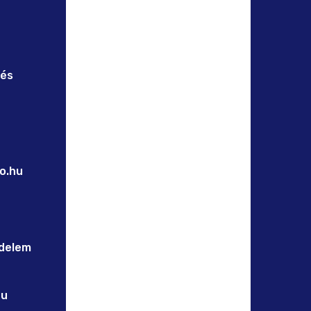
 és
o.hu
delem
hu