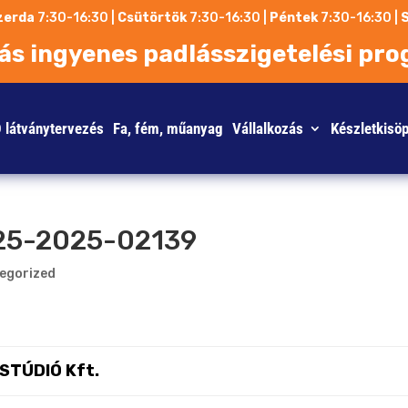
zerda
7:30-16:30 |
Csütörtök
7:30-16:30 |
Péntek
7:30-16:30 |
ás ingyenes padlásszigetelési pro
 látványtervezés
Fa, fém, műanyag
Vállalkozás
Készletkisö
25-2025-02139
egorized
STÚDIÓ Kft.