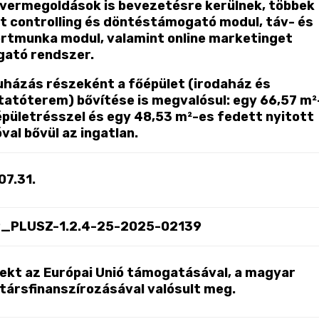
vermegoldások is bevezetésre kerülnek, többek
t controlling és döntéstámogató modul, táv- és
rtmunka modul, valamint online marketinget
ató rendszer.
uházás részeként a főépület (irodaház és
atóterem) bővítése is megvalósul: egy 66,57 m²
 épületrésszel és egy 48,53 m²-es fedett nyitott
val bővül az ingatlan.
07.31.
P_PLUSZ-1.2.4-25-2025-02139
jekt az Európai Unió támogatásával, a magyar
 társfinanszírozásával valósult meg.