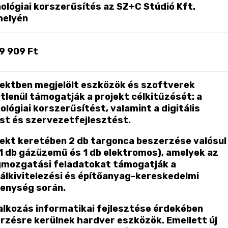
ológiai korszerűsítés az SZ+C Stúdió Kft.
helyén
9 909 Ft
jektben megjelölt eszközök és szoftverek
tlenül támogatják a projekt célkitűzését: a
ológiai korszerűsítést, valamint a digitális
ást és szervezetfejlesztést.
jekt keretében 2 db targonca beszerzése valósul
1 db gázüzemű és 1 db elektromos), amelyek az
mozgatási feladatokat támogatják a
álkivitelezési és építőanyag-kereskedelmi
enység során.
lalkozás informatikai fejlesztése érdekében
rzésre kerülnek hardver eszközök. Emellett új