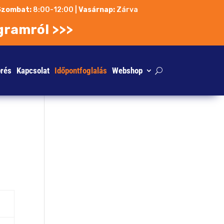
Szombat:
8:00-12:00
|
Vasárnap:
Zárva
gramról >>>
prés
Kapcsolat
Időpontfoglalás
Webshop