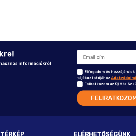
kre!
n hasznos információkról
Elfogadom és hozzájárulok 
tájékoztatójához
Adatvédelmi
Feliratkozom az Új Ház Sz+C
FELIRATKOZOM
 TÉRKÉP
ELÉRHETŐSÉGÜNK