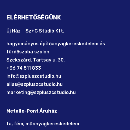
ELÉRHETŐSÉGÜNK
Új Ház – Sz+C Stúdió Kft.
hagyományos építőanyagkereskedelem és
fürdőszoba szalon
Szekszárd, Tartsay u. 30.
+36 74 511 833
info@szpluszcstudio.hu
allas@szpluszcstudio.hu
marketing@szpluszcstudio.hu
Metallo-Pont Áruház
fa, fém, műanyagkereskedelem