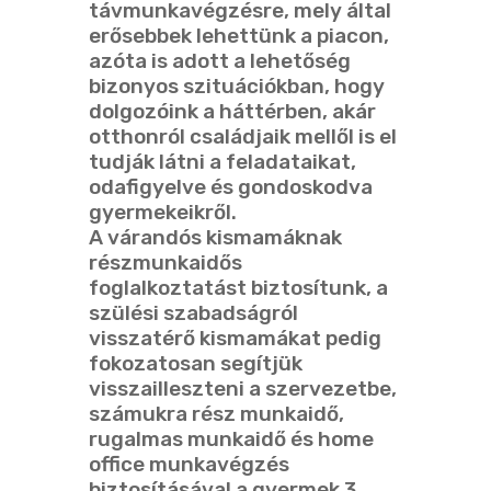
távmunkavégzésre, mely által
erősebbek lehettünk a piacon,
azóta is adott a lehetőség
bizonyos szituációkban, hogy
dolgozóink a háttérben, akár
otthonról családjaik mellől is el
tudják látni a feladataikat,
odafigyelve és gondoskodva
gyermekeikről.
A várandós kismamáknak
részmunkaidős
foglalkoztatást biztosítunk, a
szülési szabadságról
visszatérő kismamákat pedig
fokozatosan segítjük
visszailleszteni a szervezetbe,
számukra rész munkaidő,
rugalmas munkaidő és home
office munkavégzés
biztosításával a gyermek 3