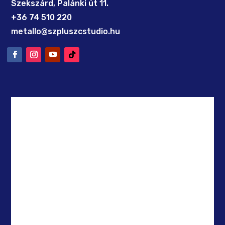
Szekszárd, Palánki út 11.
+36 74 510 220
metallo@szpluszcstudio.hu