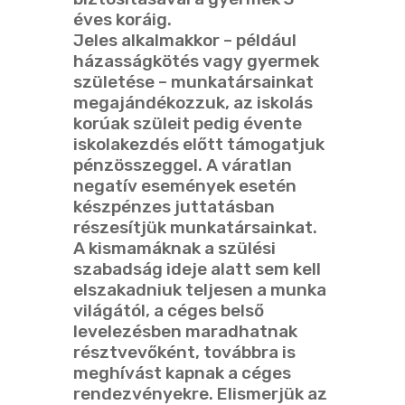
éves koráig.
Jeles alkalmakkor – például
házasságkötés vagy gyermek
születése – munkatársainkat
megajándékozzuk, az iskolás
korúak szüleit pedig évente
iskolakezdés előtt támogatjuk
pénzösszeggel. A váratlan
negatív események esetén
készpénzes juttatásban
részesítjük munkatársainkat.
A kismamáknak a szülési
szabadság ideje alatt sem kell
elszakadniuk teljesen a munka
világától, a céges belső
levelezésben maradhatnak
résztvevőként, továbbra is
meghívást kapnak a céges
rendezvényekre. Elismerjük az