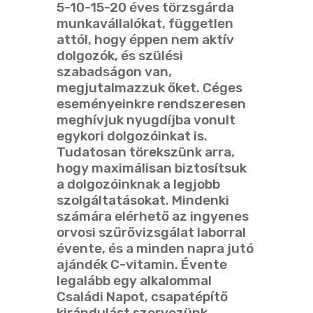
5-10-15-20 éves törzsgárda
munkavállalókat, független
attól, hogy éppen nem aktív
dolgozók, és szülési
szabadságon van,
megjutalmazzuk őket. Céges
eseményeinkre rendszeresen
meghívjuk nyugdíjba vonult
egykori dolgozóinkat is.
Tudatosan törekszünk arra,
hogy maximálisan biztosítsuk
a dolgozóinknak a legjobb
szolgáltatásokat. Mindenki
számára elérhető az ingyenes
orvosi szűrővizsgálat laborral
évente, és a minden napra jutó
ajándék C-vitamin. Évente
legalább egy alkalommal
Családi Napot, csapatépítő
kirándulást szervezünk