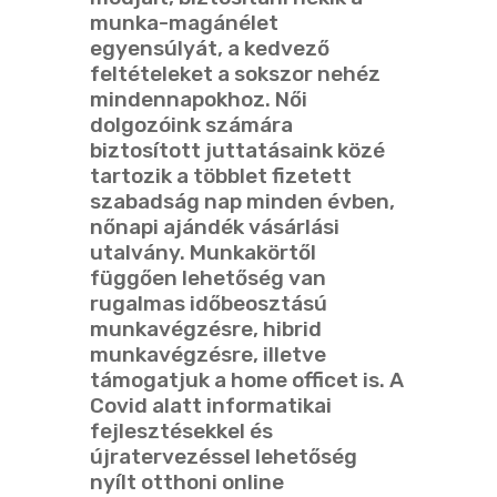
munka-magánélet
egyensúlyát, a kedvező
feltételeket a sokszor nehéz
mindennapokhoz. Női
dolgozóink számára
biztosított juttatásaink közé
tartozik a többlet fizetett
szabadság nap minden évben,
nőnapi ajándék vásárlási
utalvány. Munkakörtől
függően lehetőség van
rugalmas időbeosztású
munkavégzésre, hibrid
munkavégzésre, illetve
támogatjuk a home officet is. A
Covid alatt informatikai
fejlesztésekkel és
újratervezéssel lehetőség
nyílt otthoni online