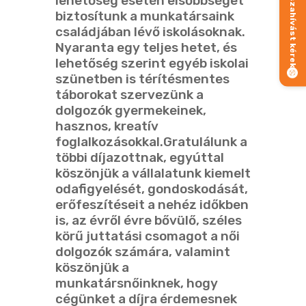
Visszahívást kérek
lehetőség esetén elsőbbséget
biztosítunk a munkatársaink
családjában lévő iskolásoknak.
Nyaranta egy teljes hetet, és
lehetőség szerint egyéb iskolai
szünetben is térítésmentes
táborokat szervezünk a
dolgozók gyermekeinek,
hasznos, kreatív
foglalkozásokkal.Gratulálunk a
többi díjazottnak, egyúttal
köszönjük a vállalatunk kiemelt
odafigyelését, gondoskodását,
erőfeszítéseit a nehéz időkben
is, az évről évre bővülő, széles
körű juttatási csomagot a női
dolgozók számára, valamint
köszönjük a
munkatársnőinknek, hogy
cégünket a díjra érdemesnek