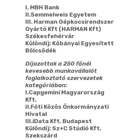
I. MBH Bank
II.Semmelweis Egyetem
III. Harman
Gépkocsirendszer
Gyártó Kft (HARMAN Kft)
Székesfehérvár
Különdíj:
Kőbányai Egyesített
Bölcsődék
Díjazottak a 250 főnél
kevesebb munkavállalót
foglalkoztató szervezetek
kategóriában:
I.Capgemini Magyarország
Kft.
II.
Fóti Közös Önkormányzati
Hivatal
III.iData Kft. Budapest
Különdíj:
Sz+C Stúdió Kft.
Szekszárd