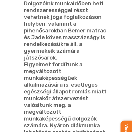
Dolgozóink munkaidőben heti
rendszerességgel részt
vehetnek jóga foglalkozáson
helyben, valamint a
pihenősarokban Bemer matrac
és Jade köves masszázságy is
rendelkezésükre áll, a
gyermekeik számára
játszósarok.
Figyelmet fordítunk a
megváltozott
munkaképességűek
alkalmazására is, esetleges
egészségi állapot romlás miatt
munkakör átszervezést
valósítunk meg, a
megváltozott
munkaképességű dolgozók
számára. Nyáron diákmunka