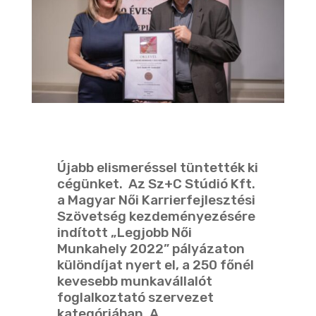
Újabb elismeréssel tüntették ki
cégünket. Az Sz+C Stúdió Kft.
a Magyar Női Karrierfejlesztési
Szövetség kezdeményezésére
indított „Legjobb Női
Munkahely 2022” pályázaton
különdíjat nyert el, a 250 főnél
kevesebb munkavállalót
foglalkoztató szervezet
kategóriában. A