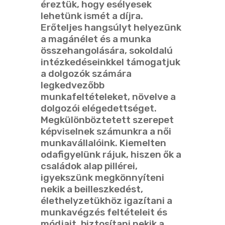
éreztük, hogy esélyesek
lehetünk ismét a díjra.
Erőteljes hangsúlyt helyezünk
a magánélet és a munka
összehangolására, sokoldalú
intézkedéseinkkel támogatjuk
a dolgozók számára
legkedvezőbb
munkafeltételeket, növelve a
dolgozói elégedettséget.
Megkülönböztetett szerepet
képviselnek számunkra a női
munkavállalóink. Kiemelten
odafigyelünk rájuk, hiszen ők a
családok alap pillérei,
igyekszünk megkönnyíteni
nekik a beilleszkedést,
élethelyzetükhöz igazítani a
munkavégzés feltételeit és
módjait, biztosítani nekik a